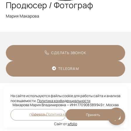
Продюсер / Фотограф
Мария Макарова
СДЕЛАТЬ ЗВОНОК
TELEGRAM
На сайте используются файлы cookie для работы сайта и анализа
посещаемости.
Политика конфиденциальности
Макарова Мария Владимировна — ИНН 770 908 389 949 г. Москва
Оферта
,
Политика конфиденциальности
Отклонить
Принять
Сайт от
wfolio